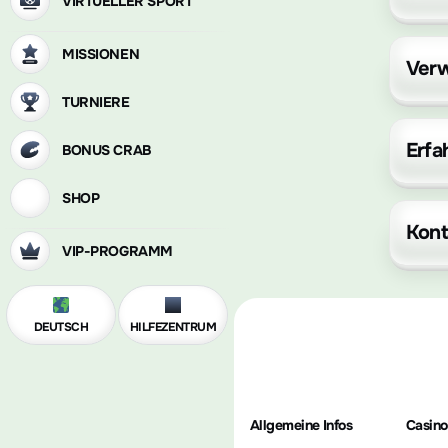
VIRTUELLER SPORT
MISSIONEN
Verw
TURNIERE
Erfa
BONUS CRAB
SHOP
Kont
VIP-PROGRAMM
DEUTSCH
HILFEZENTRUM
Allgemeine Infos
Casino