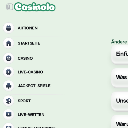
AKTIONEN
Ändere 
STARTSEITE
Einf
CASINO
LIVE-CASINO
Was 
JACKPOT-SPIELE
Unse
SPORT
LIVE-WETTEN
Waru