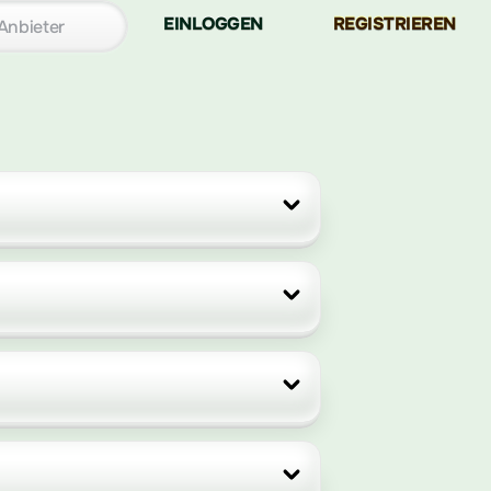
EINLOGGEN
REGISTRIEREN
 Anbieter