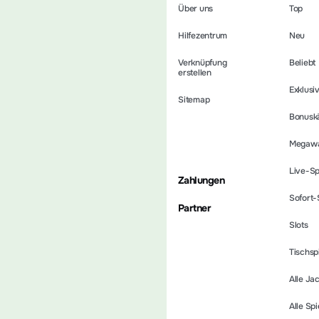
Über uns
Top
Hilfezentrum
Neu
Verknüpfung
Beliebt
erstellen
Exklusi
Sitemap
Bonusk
Megaw
Live-Sp
Zahlungen
Sofort-
Partner
Slots
Tischsp
Alle Ja
Alle Spi